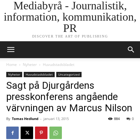
Mediabyrå - Journalistik,
information, kommunikation,
PR
DISCOVER THE ART OF PUBLISHING
Home
Nyheter
Huvudstadsbladet
Nyheter
Huvudstadsbladet
Uncategorized
Sagt på Djurgårdens
presskonferens angående
värvningen av Marcus Nilson
By
Tomas Hedlund
-
januari 13, 2015
884
0