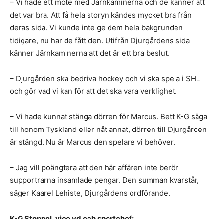
– Vi hade ett möte med Järnkaminerna och de känner att
det var bra. Att få hela storyn kändes mycket bra från
deras sida. Vi kunde inte ge dem hela bakgrunden
tidigare, nu har de fått den. Utifrån Djurgårdens sida
känner Järnkaminerna att det är ett bra beslut.
– Djurgården ska bedriva hockey och vi ska spela i SHL
och gör vad vi kan för att det ska vara verklighet.
– Vi hade kunnat stänga dörren för Marcus. Bett K-G säga
till honom Tyskland eller nåt annat, dörren till Djurgården
är stängd. Nu är Marcus den spelare vi behöver.
– Jag vill poängtera att den här affären inte berör
supportrarna insamlade pengar. Den summan kvarstår,
säger Kaarel Lehiste, Djurgårdens ordförande.
K-G Stoppel, vice vd och sportchef: