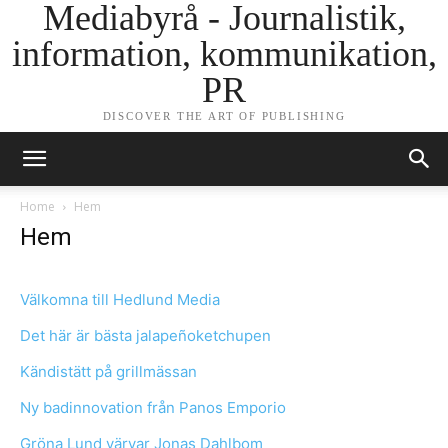
Mediabyrå - Journalistik,
information, kommunikation,
PR
DISCOVER THE ART OF PUBLISHING
Home
Hem
Hem
Välkomna till Hedlund Media
Det här är bästa jalapeñoketchupen
Kändistätt på grillmässan
Ny badinnovation från Panos Emporio
Gröna Lund värvar Jonas Dahlbom