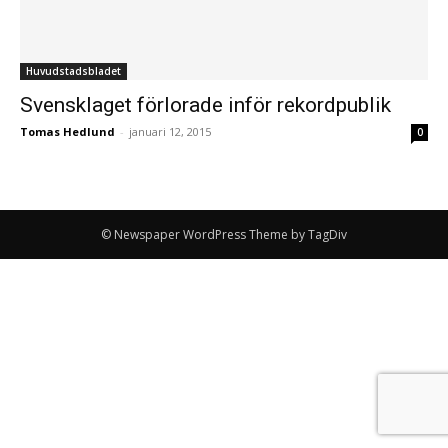
Huvudstadsbladet
Svensklaget förlorade inför rekordpublik
Tomas Hedlund
-
januari 12, 2015
0
© Newspaper WordPress Theme by TagDiv