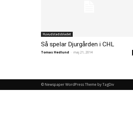
Huvudstadsbladet
Så spelar Djurgården i CHL
Tomas Hedlund
-
maj 21, 2014
© Newspaper WordPress Theme by TagDiv