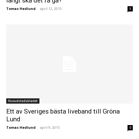
långt ska det få gå?
Tomas Hedlund
-
april 12, 2015
5
Huvudstadsbladet
Ett av Sveriges bästa liveband till Gröna
Lund
Tomas Hedlund
-
april 9, 2015
0