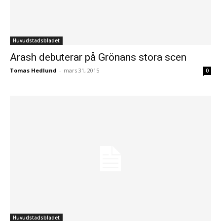
Huvudstadsbladet
Arash debuterar på Grönans stora scen
Tomas Hedlund
-
mars 31, 2015
0
Huvudstadsbladet