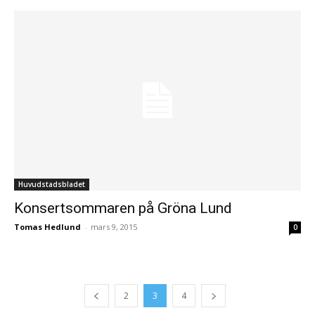
Huvudstadsbladet
Konsertsommaren på Gröna Lund
Tomas Hedlund
-
mars 9, 2015
0
2
3
4